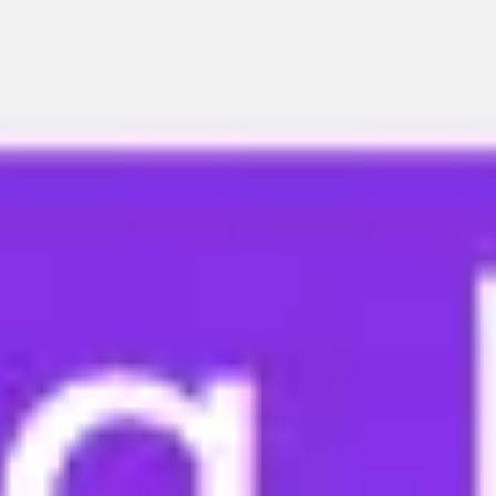
Miroverse
Vorlagen
Für dich
Mit KI beschleunigt
Nach Einsatzbereich