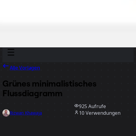
Discover
Nach Team
Nach Größe
Alle Vorlagen
Grünes minimalistisches
Flussdiagramm
925
Aufrufe
10
Verwendungen
Rizwan Khawaja
2
positive Bewertungen
Vorlage verwenden