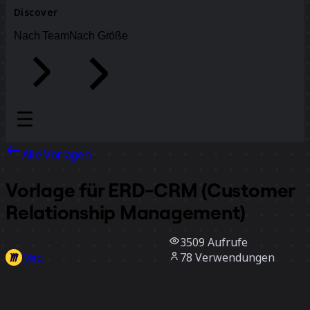
Discover
Nach Team
Nach Größe
Alle Vorlagen
Vorlage für ERD-CRM (Customer
Relationship Management)
3509
Aufrufe
78
Verwendungen
Miro
2
positive Bewertungen
Vorlage verwenden