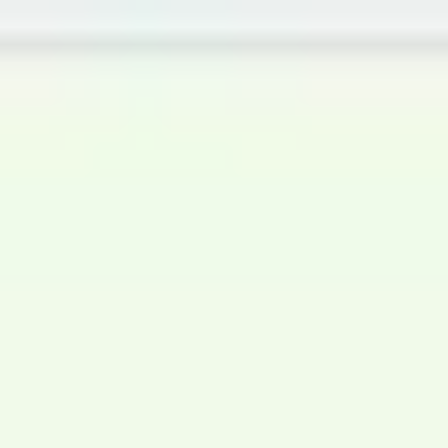
Miroverse
Vorlagen
Für dich
Mit KI beschleunigt
Nach Einsatzbereich