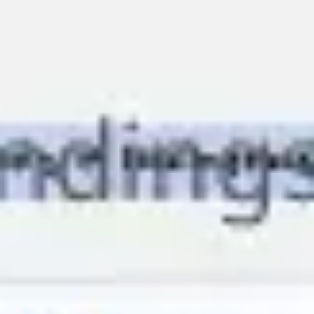
Miroverse
Vorlagen
Für dich
Mit KI beschleunigt
Nach Einsatzbereich