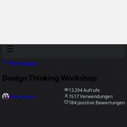
Discover
Nach Team
Nach Größe
Alle Vorlagen
Design Thinking Workshop
13.294
Aufrufe
1517
Verwendungen
Zane Segruma
184
positive Bewertungen
Vorlage verwenden