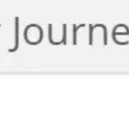
Miroverse
Vorlagen
Für dich
Mit KI beschleunigt
Nach Einsatzbereich