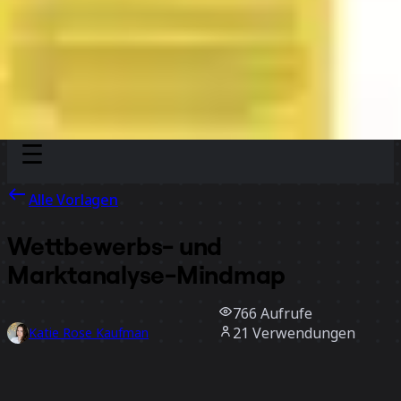
Discover
Nach Team
Nach Größe
Alle Vorlagen
Wettbewerbs- und
Marktanalyse-Mindmap
766
Aufrufe
21
Verwendungen
Katie Rose Kaufman
2
positive Bewertungen
Vorlage verwenden