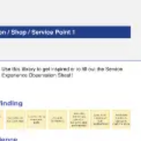
Miroverse
Vorlagen
Für dich
Mit KI beschleunigt
Nach Einsatzbereich