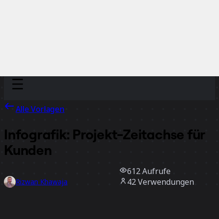
Discover
Nach Team
Nach Größe
Alle Vorlagen
Infografik: Projekt-Zeitachse für
Kunden
612
Aufrufe
42
Verwendungen
Rizwan Khawaja
6
positive Bewertungen
Vorlage verwenden