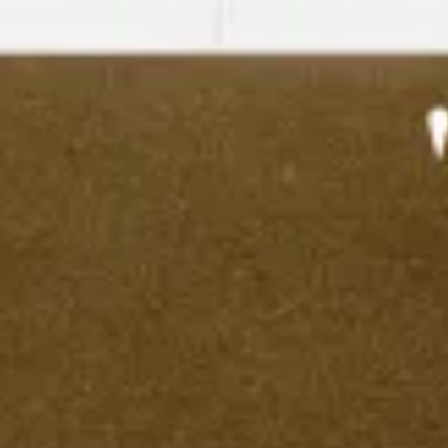
Miroverse
Vorlagen
Für dich
Mit KI beschleunigt
Nach Einsatzbereich