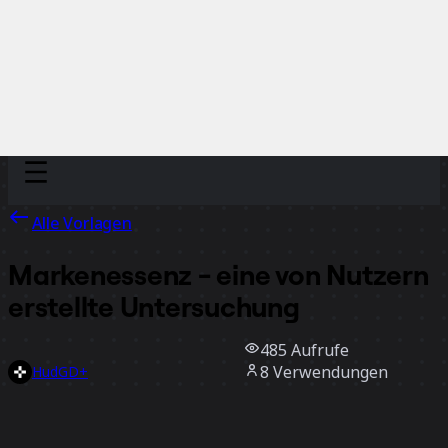
Discover
Nach Team
Nach Größe
Alle Vorlagen
Markenessenz - eine von Nutzern
erstellte Untersuchung
485
Aufrufe
8
Verwendungen
HudGD+
1
positive Bewertungen
Vorlage verwenden