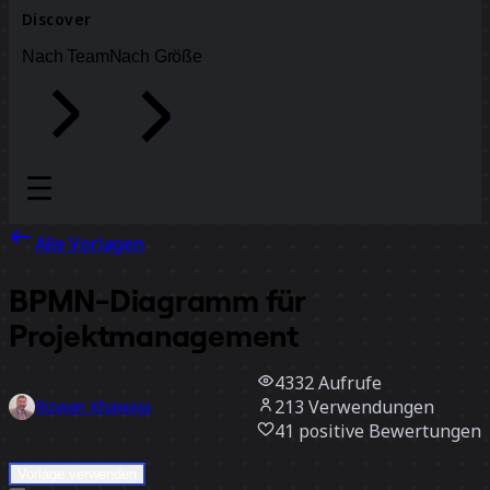
Discover
Nach Team
Nach Größe
Alle Vorlagen
BPMN-Diagramm für
Projektmanagement
4332
Aufrufe
213
Verwendungen
Rizwan Khawaja
41
positive Bewertungen
Vorlage verwenden