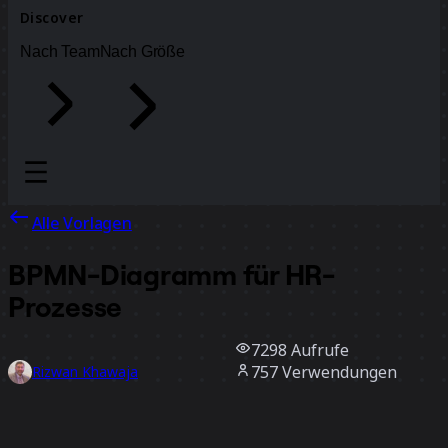
Discover
Nach Team
Nach Größe
Alle Vorlagen
BPMN-Diagramm für HR-
Prozesse
7298
Aufrufe
757
Verwendungen
Rizwan Khawaja
56
positive Bewertungen
Vorlage verwenden