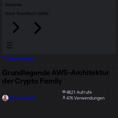
Discover
Nach Team
Nach Größe
Alle Vorlagen
Grundlegende AWS-Architektur
der Crypto Family
4821
Aufrufe
476
Verwendungen
Rizwan Khawaja
22
positive Bewertungen
Vorlage verwenden