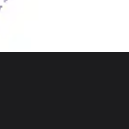
Discover
Nach Team
Nach Größe
Zurück zu „Strategie & Planung“
B2B-Vorlagen
Meistere die Komplexität des Enterprise-Vertriebs. Die
B2B-Vorlage bietet einen strukturierten Bereich, um
Entscheidungsgremien mit mehreren Stakeholdern,
lange Vertriebszyklen und intensiv betreute,
wertbasierte Angebote zu skizzieren, die größere
Abschlüsse ermöglichen.