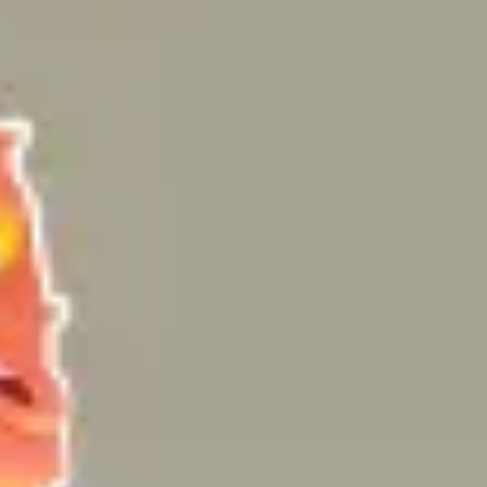
Miroverse
Vorlagen
Für dich
Mit KI beschleunigt
Nach Einsatzbereich