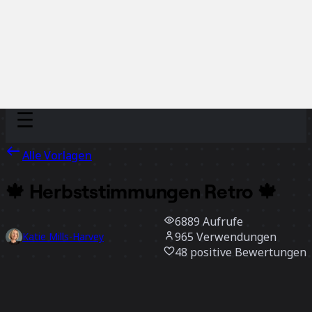
Discover
Nach Team
Nach Größe
Alle Vorlagen
🍁 Herbststimmungen Retro 🍁
6889
Aufrufe
965
Verwendungen
Katie Mills-Harvey
48
positive Bewertungen
Vorlage verwenden