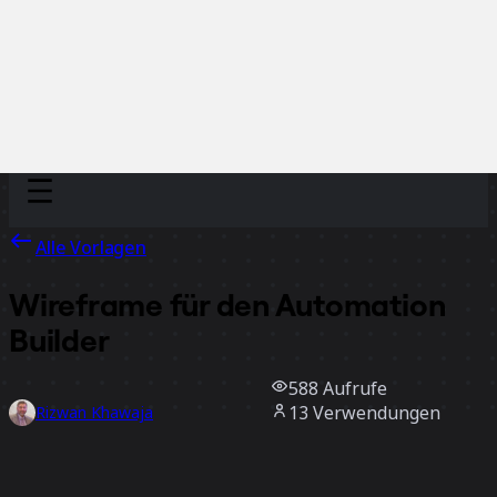
Discover
Nach Team
Nach Größe
Alle Vorlagen
Wireframe für den Automation
Builder
588
Aufrufe
13
Verwendungen
Rizwan Khawaja
2
positive Bewertungen
Vorlage verwenden