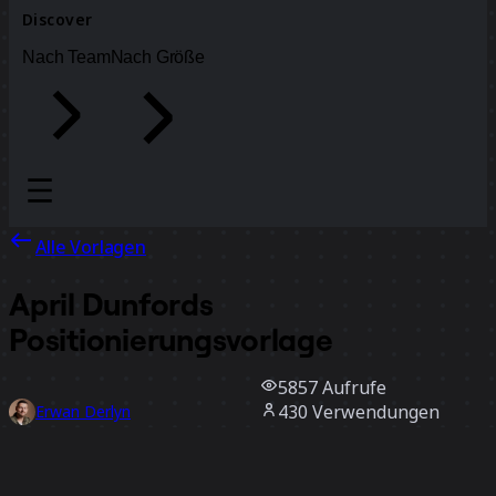
Discover
Nach Team
Nach Größe
Alle Vorlagen
April Dunfords
Positionierungsvorlage
5857
Aufrufe
430
Verwendungen
Erwan Derlyn
44
positive Bewertungen
Vorlage verwenden