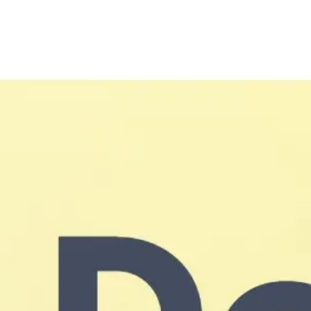
Miroverse
Vorlagen
Für dich
Mit KI beschleunigt
Nach Einsatzbereich