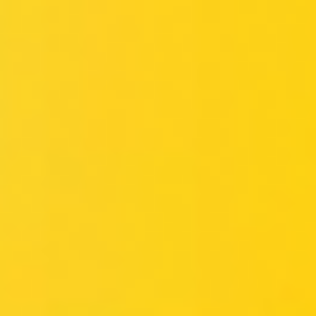
Miroverse
Vorlagen
Für dich
Mit KI beschleunigt
Nach Einsatzbereich