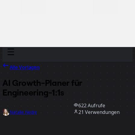
Discover
Nach Team
Nach Größe
Alle Vorlagen
AI Growth-Planer für
Engineering-1:1s
622
Aufrufe
21
Verwendungen
Natalie Nedre
0
positive Bewertungen
Vorlage verwenden