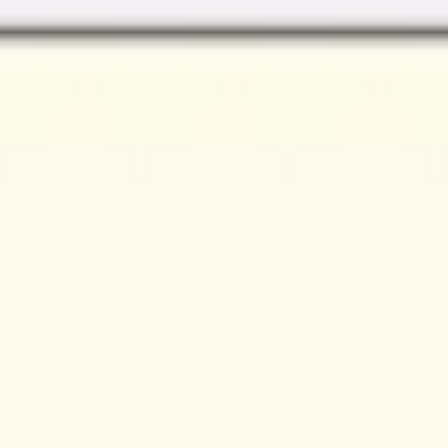
Miroverse
Vorlagen
Für dich
Mit KI beschleunigt
Nach Einsatzbereich