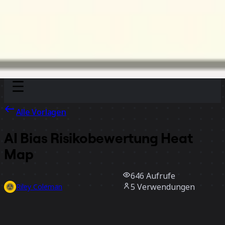
Discover
Nach Team
Nach Größe
Alle Vorlagen
AI Bias Risikobewertung Heat
Map
646
Aufrufe
5
Verwendungen
Riley Coleman
1
positive Bewertungen
Vorlage verwenden