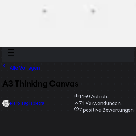
Discover
Nach Team
Nach Größe
Alle Vorlagen
A3 Thinking Canvas
1169
Aufrufe
71
Verwendungen
Piero Tagliapietra
7
positive Bewertungen
Vorlage verwenden