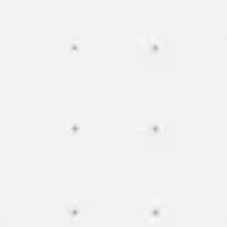
Miroverse
Vorlagen
Für dich
Mit KI beschleunigt
Nach Einsatzbereich