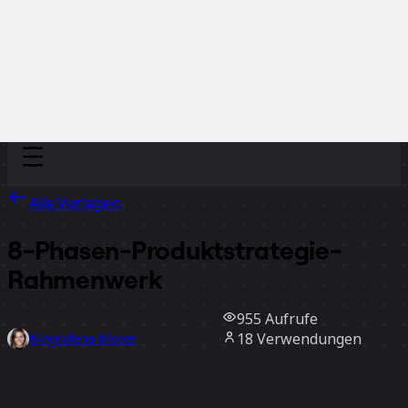
Discover
Nach Team
Nach Größe
Alle Vorlagen
8-Phasen-Produktstrategie-
Rahmenwerk
955
Aufrufe
18
Verwendungen
Magdalena Moser
3
positive Bewertungen
Vorlage verwenden