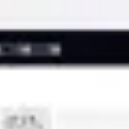
Miroverse
Vorlagen
Für dich
Mit KI beschleunigt
Nach Einsatzbereich