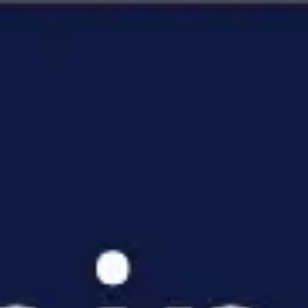
Miroverse
Vorlagen
Für dich
Mit KI beschleunigt
Nach Einsatzbereich