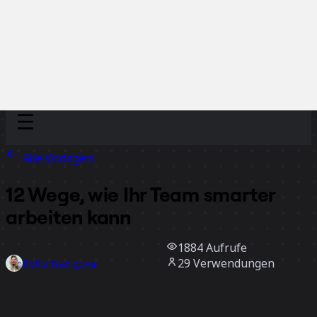
Discover
Nach Team
Nach Größe
Alle Vorlagen
12 Wege, wie Ihr Team smarter
arbeiten kann
1884
Aufrufe
29
Verwendungen
Petra Ivanigova
12
positive Bewertungen
Vorlage verwenden