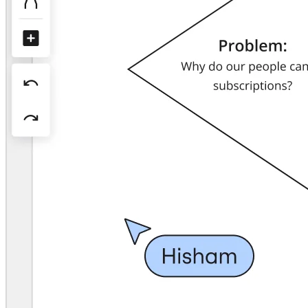
Org design
Soluzioni
Per segmento aziendale
Enterprise
Piccole imprese
Startup
Per settore
Digitale
Servizi professionali
Produzione
Retail
Servizi finanziari
Farmaceutica e scienze della vita
Per team
Gestione del prodotto
Design e UX
Progettazione
Leadership di prodotto e operazioni
Operazioni
Marketing
IT
Per iniziativa strategica
Sistema operativo del prodotto
Trasformazione IA