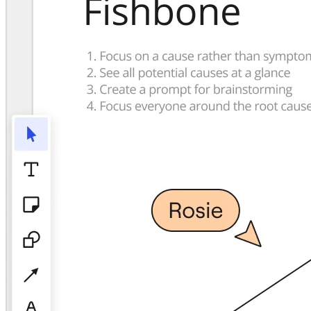
Talktrack
Tables
Docs
Slides
Casi d'uso
In primo piano
Esplora i playbook di IA
Esplora Miroverse
Generale
Diagramming
Workshop
Brainstorming
Mappe mentali
Mappe concettuali
Flussi
Contenuti specializzati
Creazione di roadmap
Mappatura dei processi
Progettazione tecnica e documentazione
Prototipi e wireframe
Mappatura del customer journey
Sintesi della ricerca
Design Workshops
Planning & Delivery
Pianifica obiettivi