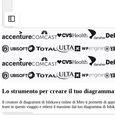
Trasformazione delle modalità di lavoro
Esperienza digitale dei dipendenti
Progettazione dell'esperienza cliente e dei servizi
Trasformazione cloud e software
Risorse
Formazione
Storie dei clienti
Academy
Webinar
Reforge Learning
Community e supporto
Centro assistenza
Eventi
Community
Blog
Partner e servizi
Miro Professional Services
Partner di soluzioni
Prezzi
Lo strumento per creare il tuo diagramma 
Il creatore di diagrammi di Ishikawa online di Miro ti permette di appr
team in questo viaggio e ottieni il massimo dal tuo diagramma di Ishik