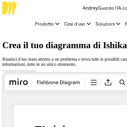
Andrey
Guarda l'IA co
Prodotto
In primo piano
Intelligent Canvas™
Prodotto
Casi d'uso
Soluzioni
Flows
Prototipi e wireframe
Engage
Piattaforma
Crea il tuo diagramma di Ishik
AI Overview
AI Workflows
Connettori
Riunisci il tuo team attorno a un problema e trova tutte le possibili ca
Server MCP
informazioni, tutto in un unico strumento.
Esplora i playbook di IA
Server MCP
Blueprint
Integrazioni
Sicurezza
Enterprise Guard
Piattaforma per sviluppatori
Scarica le app
Formati
Lavagna
Diagrammi
Kanban
Timeline