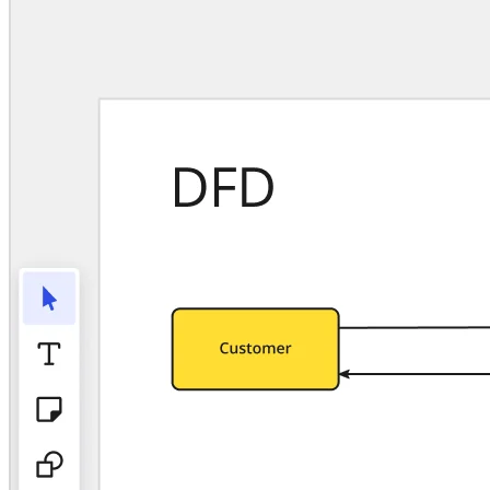
Talktrack
Tables
Docs
Slides
Casi d'uso
In primo piano
Esplora i playbook di IA
Esplora Miroverse
Generale
Diagramming
Workshop
Brainstorming
Mappe mentali
Mappe concettuali
Flussi
Contenuti specializzati
Creazione di roadmap
Mappatura dei processi
Progettazione tecnica e documentazione
Prototipi e wireframe
Mappatura del customer journey
Sintesi della ricerca
Design Workshops
Planning & Delivery
Pianifica obiettivi