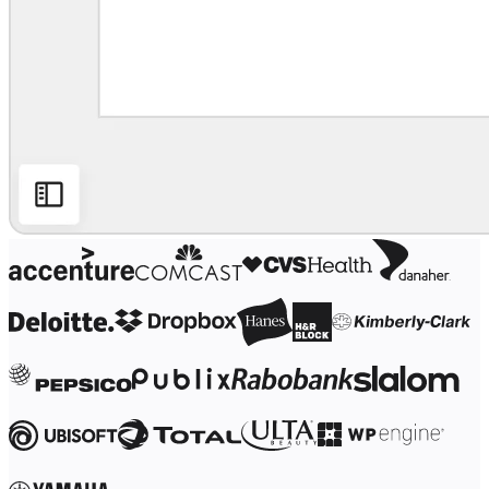
Trasformazione delle modalità di lavoro
Esperienza digitale dei dipendenti
Progettazione dell'esperienza cliente e dei servizi
Trasformazione cloud e software
Risorse
Formazione
Storie dei clienti
Academy
Webinar
Reforge Learning
Community e supporto
Centro assistenza
Eventi
Community
Blog
Partner e servizi
Miro Professional Services
Partner di soluzioni
Prezzi