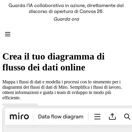
Guarda l'IA collaborativa in azione, direttamente dal
Prodotto
discorso di apertura di Canvas 26.
In primo piano
Guarda ora
Intelligent Canvas™
Flows
Prototipi e wireframe
Engage
Piattaforma
AI Overview
AI Workflows
Crea il tuo diagramma di
Connettori
Server MCP
flusso dei dati online
Esplora i playbook di IA
Server MCP
Blueprint
Mappa i flussi di dati e modella i processi con lo strumento per i
Integrazioni
diagrammi dei flussi di dati di Miro. Semplifica i flussi di lavoro,
Sicurezza
ottieni informazioni e guida i team di sviluppo in modo più
Enterprise Guard
efficiente.
Piattaforma per sviluppatori
Scarica le app
Formati
Lavagna
Diagrammi
Kanban
Timeline