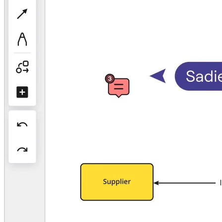
Org design
Soluzioni
Per segmento aziendale
Enterprise
Piccole imprese
Startup
Per settore
Digitale
Servizi professionali
Produzione
Retail
Servizi finanziari
Farmaceutica e scienze della vita
Per team
Gestione del prodotto
Design e UX
Progettazione
Leadership di prodotto e operazioni
Operazioni
Marketing
IT
Per iniziativa strategica
Sistema operativo del prodotto
Trasformazione IA