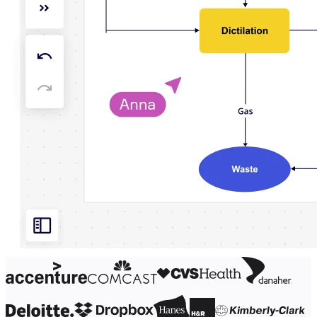
Org design
Soluzioni
Per segmento aziendale
Enterprise
Piccole imprese
Startup
Per settore
Digitale
Servizi professionali
Produzione
Retail
Servizi finanziari
Farmaceutica e scienze della vita
Per team
Gestione del prodotto
Design e UX
Progettazione
Leadership di prodotto e operazioni
Operazioni
Marketing
IT
Per iniziativa strategica
Sistema operativo del prodotto
Trasformazione IA