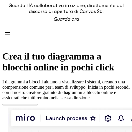
Guarda l'IA collaborativa in azione, direttamente dal
Prodotto
discorso di apertura di Canvas 26.
In primo piano
Guarda ora
Intelligent Canvas™
Flows
Prototipi e wireframe
Engage
Piattaforma
AI Overview
AI Workflows
Crea il tuo diagramma a
Connettori
Server MCP
blocchi online in pochi click
Esplora i playbook di IA
Server MCP
Blueprint
I diagrammi a blocchi aiutano a visualizzare i sistemi, creando una
Integrazioni
comprensione comune per i team di sviluppo. Inizia in pochi secondi
Sicurezza
con il nostro creatore gratuito di diagrammi a blocchi online e
Enterprise Guard
assicurati che tutti remino nella stessa direzione.
Piattaforma per sviluppatori
Scarica le app
Formati
Lavagna
Diagrammi
Kanban
Timeline