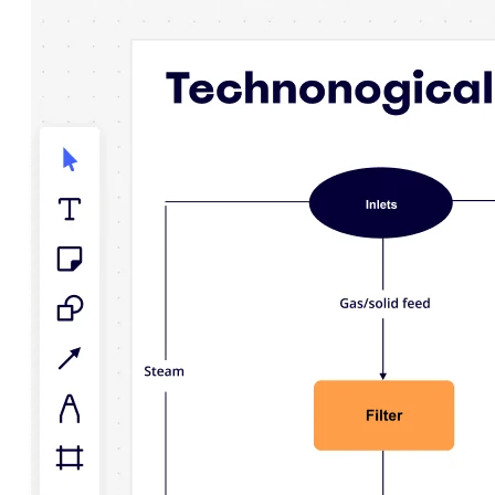
Talktrack
Tables
Docs
Slides
Casi d'uso
In primo piano
Esplora i playbook di IA
Esplora Miroverse
Generale
Diagramming
Workshop
Brainstorming
Mappe mentali
Mappe concettuali
Flussi
Contenuti specializzati
Creazione di roadmap
Mappatura dei processi
Progettazione tecnica e documentazione
Prototipi e wireframe
Mappatura del customer journey
Sintesi della ricerca
Design Workshops
Planning & Delivery
Pianifica obiettivi