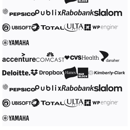
Trasformazione delle modalità di lavoro
Esperienza digitale dei dipendenti
Progettazione dell'esperienza cliente e dei servizi
Trasformazione cloud e software
Risorse
Formazione
Storie dei clienti
Academy
Webinar
Reforge Learning
Community e supporto
Centro assistenza
Eventi
Community
Blog
Partner e servizi
Miro Professional Services
Partner di soluzioni
Prezzi