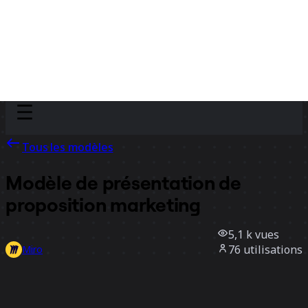
Discover
Par équipe
Par taille
Tous les modèles
Modèle de présentation de
proposition marketing
5,1 k
vues
76
utilisations
Miro
5
likes
Utiliser ce modèle