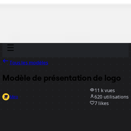
Discover
Par équipe
Par taille
Tous les modèles
Modèle de présentation de logo
11 k
vues
620
utilisations
Miro
7
likes
Utiliser ce modèle