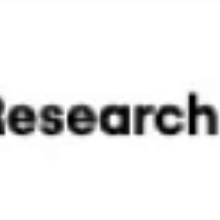
Wireframing et prototypage