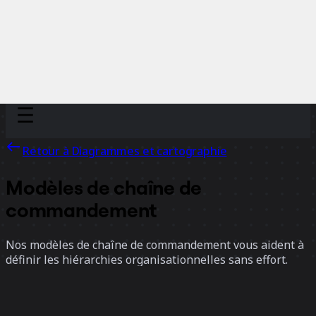
Discover
Par équipe
Par taille
Retour à Diagrammes et cartographie
Modèles de chaîne de
commandement
Nos modèles de chaîne de commandement vous aident à
définir les hiérarchies organisationnelles sans effort.
Qu’il s’agisse de structurer des équipes, de clarifier les
rôles ou de rationaliser la communication, ces modèles
fournissent un cadre clair pour visualiser le leadership