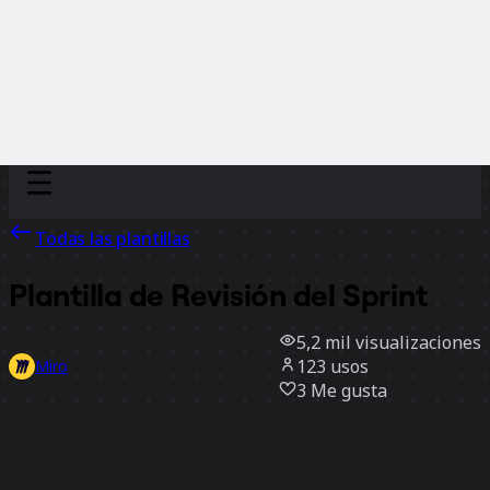
Discover
Por equipo
Por tamaño
Todas las plantillas
Plantilla de Revisión del Sprint
5,2 mil
visualizaciones
123
usos
Miro
3
Me gusta
Usar la plantilla