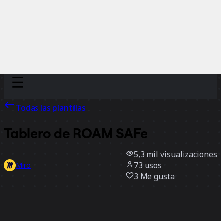
Discover
Por equipo
Por tamaño
Todas las plantillas
Tablero de ROAM SAFe
5,3 mil
visualizaciones
73
usos
Miro
3
Me gusta
Usar la plantilla