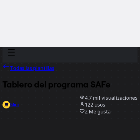
Discover
Por equipo
Por tamaño
Todas las plantillas
Tablero del programa SAFe
4,7 mil
visualizaciones
122
usos
Miro
2
Me gusta
Usar la plantilla