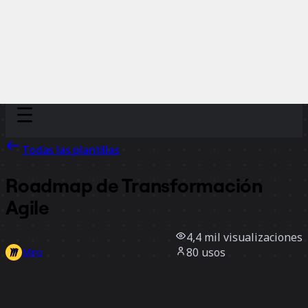
Discover
Por equipo
Por tamaño
Todas las plantillas
Roadmap de Transformación
Agile
4,4 mil
visualizaciones
80
usos
Miro
1
Me gusta
Usar la plantilla