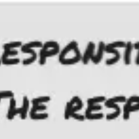
Miroverse
Plantillas
Para ti
Impulsadas por IA
Por caso de uso