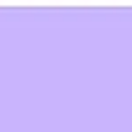
Miroverse
Templates
Para você
Impulsionado por IA
Por caso de uso