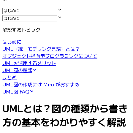
業界別
デジタル
専門サービス
製造
解説するトピック
小売
金融サービス
はじめに
製薬とライフサイエンス
UML（統一モデリング言語）とは？
チーム別
オブジェクト指向型プログラミングについて
プロダクト管理
UMLを活用するメリット
デザインと UX
UML図の種類
エンジニアリング
まとめ
製品部門の統括と運営
UML図の作成には Miro がおすすめ
業務運営
UML図 FAQ
マーケティング
IT
UMLとは？図の種類から書き
戦略的イニシアティブ別
Product OS
方の基本をわかりやすく解説
AI トランスフォーメーション
働き方変革