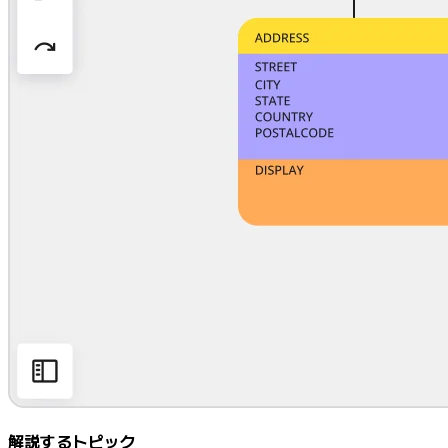
マインドマップ
コンセプトマップ
フローチャート
特定用途
ロードマップ策定
プロセスマップ作成
技術設計・ドキュメント
プロトタイプとワイヤーフレーム
顧客ジャーニーマップ
リサーチ統合
Design Workshops
Planning & Delivery
目標の策定
組織づくり
ソリューション
企業規模別
エンタープライズ
中小企業
ベンチャー
解説するトピック