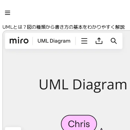
プロダクト
注目アイテム
インテリジェント キャンバス
UMLとは？図の種類から書き方の基本をわかりやすく解説
フロー
プロトタイプとワイヤーフレーム
Engage
プラットフォーム
AI 概要
AI Workflows
コネクター
MCP サーバー
AI プレイブックを見る
MCP サーバー
ブループリント
インテグレーション
セキュリティー
Enterprise Guard
開発者プラットフォーム