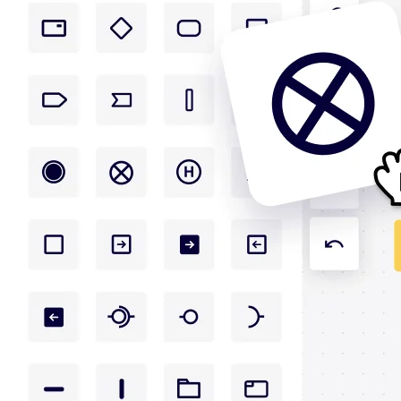
アプリをダウンロード
フォーマット
ホワイトボード
ダイアグラム
カンバン
タイムライン
Talktrack
テーブル
文書
スライド
活用事例
注目アイテム
AI プレイブックを見る
Miroverse をチェック
全般
ダイアグラム
ワークショップ
ブレインストーミング