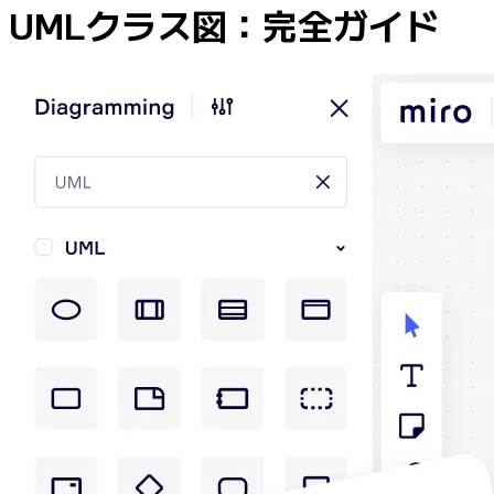
業界別
UMLクラス図：完全ガイド
デジタル
専門サービス
製造
小売
金融サービス
製薬とライフサイエンス
チーム別
プロダクト管理
デザインと UX
エンジニアリング
製品部門の統括と運営
業務運営
マーケティング
IT
戦略的イニシアティブ別
Product OS
AI トランスフォーメーション
働き方変革