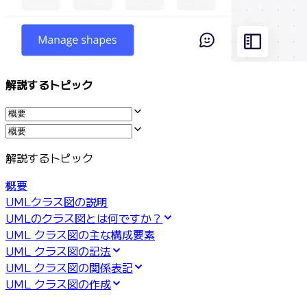
マインドマップ
コンセプトマップ
フローチャート
特定用途
ロードマップ策定
解説するトピック
プロセスマップ作成
技術設計・ドキュメント
プロトタイプとワイヤーフレーム
顧客ジャーニーマップ
リサーチ統合
解説するトピック
Design Workshops
Planning & Delivery
概要
目標の策定
UMLクラス図の説明
組織づくり
UMLのクラス図とは何ですか？
ソリューション
UML クラス図の主な構成要素
企業規模別
UML クラス図の記法
エンタープライズ
UML クラス図の関係表記
中小企業
UML クラス図の作成
ベンチャー