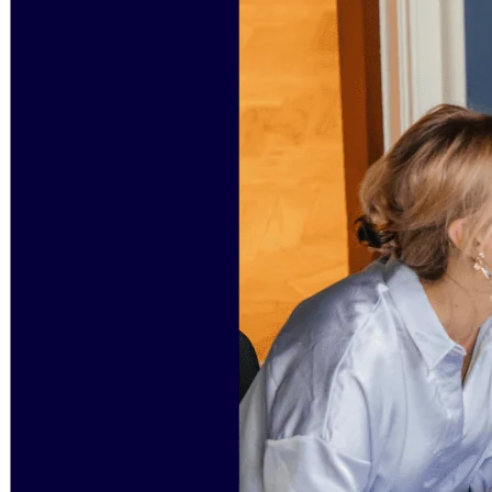
Org design
Soluzioni
Per segmento aziendale
Enterprise
Piccole imprese
Startup
Per settore
Digitale
Servizi professionali
Produzione
Retail
Servizi finanziari
Farmaceutica e scienze della vita
Per team
Gestione del prodotto
Design e UX
Progettazione
Leadership di prodotto e operazioni
Operazioni
Marketing
IT
Per iniziativa strategica
Sistema operativo del prodotto
Trasformazione IA