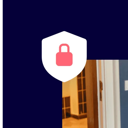
Talktrack
Tables
Docs
Slides
Casi d'uso
In primo piano
Esplora i playbook di IA
Esplora Miroverse
Generale
Diagramming
Workshop
Brainstorming
Mappe mentali
Mappe concettuali
Flussi
Contenuti specializzati
Creazione di roadmap
Mappatura dei processi
Progettazione tecnica e documentazione
Prototipi e wireframe
Mappatura del customer journey
Sintesi della ricerca
Design Workshops
Planning & Delivery
Pianifica obiettivi