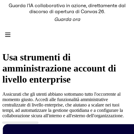
Guarda l'IA collaborativa in azione, direttamente dal
Prodotto
discorso di apertura di Canvas 26.
In primo piano
Guarda ora
Intelligent Canvas™
Flows
Prototipi e wireframe
Engage
Piattaforma
AI Overview
AI Workflows
Usa strumenti di
Connettori
Server MCP
amministrazione account di
Esplora i playbook di IA
Server MCP
livello enterprise
Blueprint
Integrazioni
Sicurezza
Assicurati che gli utenti abbiano sottomano tutto l'occorrente al
Enterprise Guard
momento giusto. Accedi alle funzionalità amministrative
Piattaforma per sviluppatori
centralizzate di livello enterprise, che aiutano a scalare nei tuoi
Scarica le app
tempi, ad automatizzare la gestione quotidiana e a configurare la
Formati
collaborazione sicura all'interno e all'esterno dell'organizzazione.
Lavagna
Diagrammi
Kanban
Timeline