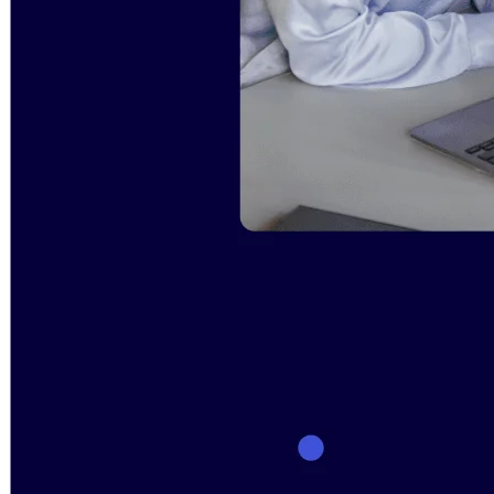
Trasformazione delle modalità di lavoro
Esperienza digitale dei dipendenti
Progettazione dell'esperienza cliente e dei servizi
Trasformazione cloud e software
Risorse
Formazione
Storie dei clienti
Academy
Webinar
Reforge Learning
Community e supporto
Centro assistenza
Eventi
Community
Blog
Partner e servizi
Miro Professional Services
Partner di soluzioni
Prezzi