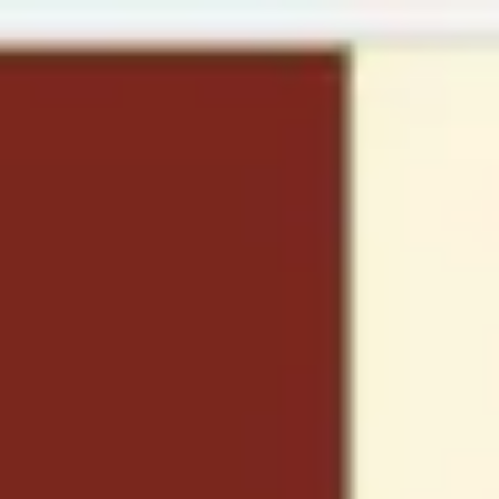
Miroverse
Modèles
Pour vous
Accélération par l’IA
Par cas d’utilisation