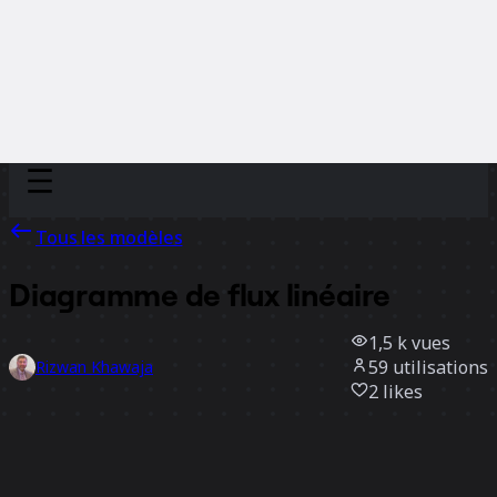
Discover
Par équipe
Par taille
Tous les modèles
Diagramme de flux linéaire
1,5 k
vues
59
utilisations
Rizwan Khawaja
2
likes
Utiliser ce modèle