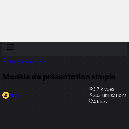
Discover
Par équipe
Par taille
Tous les modèles
Modèle de présentation simple
3,7 k
vues
203
utilisations
Miro
4
likes
Utiliser ce modèle