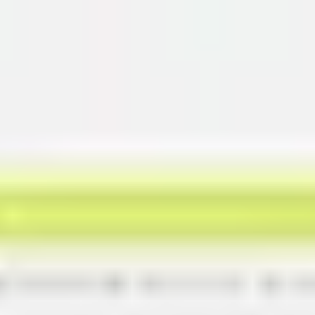
Miroverse
Modèles
Pour vous
Accélération par l’IA
Par cas d’utilisation