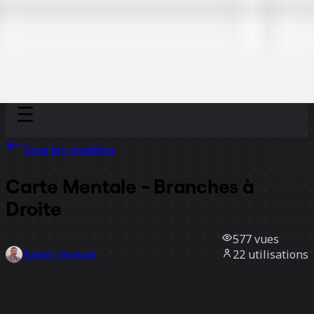
Discover
Par équipe
Par taille
Tous les modèles
Carte Mentale - Branches à
Droite
577
vues
22
utilisations
Rizwan Khawaja
3
likes
Utiliser ce modèle