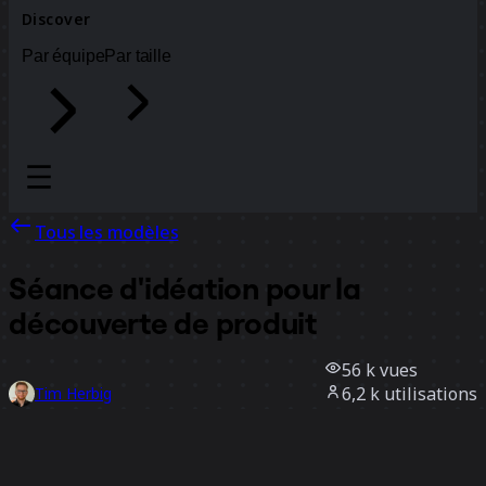
Discover
Par équipe
Par taille
Tous les modèles
Séance d'idéation pour la
découverte de produit
56 k
vues
6,2 k
utilisations
Tim Herbig
803
likes
Utiliser ce modèle