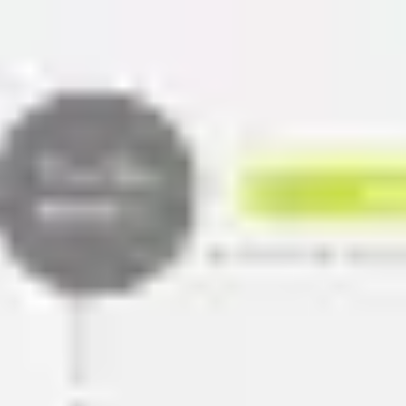
Miroverse
Modèles
Pour vous
Accélération par l’IA
Par cas d’utilisation