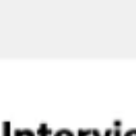
Wireframing et prototypage