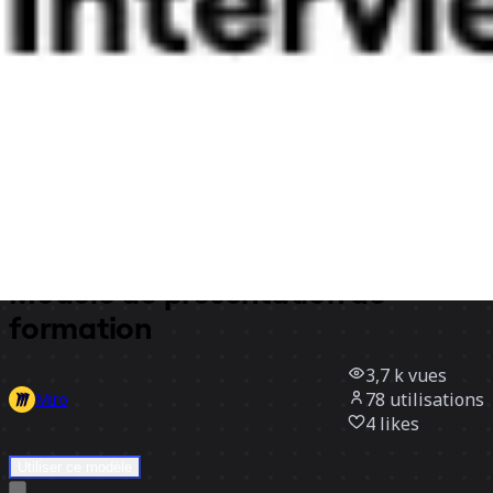
Discover
Par équipe
Par taille
Tous les modèles
Modèle de présentation de
formation
3,7 k
vues
78
utilisations
Miro
4
likes
Utiliser ce modèle