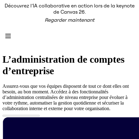
Découvrez l’IA collaborative en action lors de la keynote
Produit
de Canvas 26.
À la une
Regarder maintenant
Canevas intelligent
Flux
Prototypes et wireframes
Engage
Plateforme
Présentation de l’IA
AI Workflows
L’administration de comptes
Connecteurs
Serveur MCP
d’entreprise
Explorer les playbooks d’IA
Serveur MCP
Plans d’action
Assurez-vous que vos équipes disposent de tout ce dont elles ont
Intégrations
besoin, au bon moment. Accédez à des fonctionnalités
Sécurité
d’administration centralisées de niveau entreprise pour évoluer à
Enterprise Guard
votre rythme, automatiser la gestion quotidienne et sécuriser la
Plateforme de développement
collaboration interne et externe pour votre organisation.
Télécharger les applications
Formats
Tableau blanc
Diagrammes
Kanban
Plannings