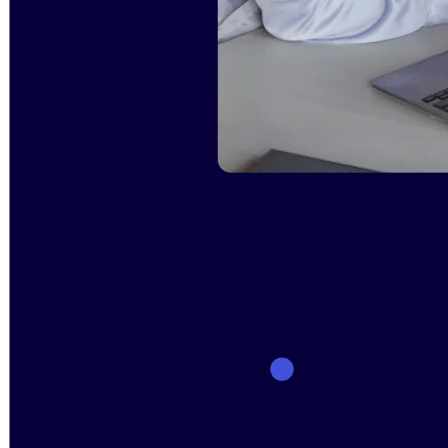
Transformation des méthodes de travail
Expérience numérique du personnel
Conception de l’expérience client et de service
Transformation du cloud et des logiciels
Ressources
Apprentissage
Témoignages clients
Académie
Webinaires
Formations Reforge
Communauté et service d’assistance
Centre d’assistance
Évènements
Communauté
Blog
Partenaires et services
Services professionnels Miro
Partenaires de solutions
Tarifs