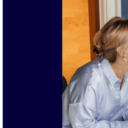
Conception organisationnelle
Solutions
Par segment d’activité
Grandes entreprises
Petites entreprises
Start-ups
Par secteur
Numérique
Services professionnels
Industrie manufacturière
Commerce de détail
Services financiers
Pharmaceutique et sciences de la vie
Par équipe
Gestion de produit
Conception et UX
Ingénierie
Leadership produit et opérations
Opérations
Marketing
IT
Par initiative stratégique
Système d’exploitation produit
Transformation par l’IA