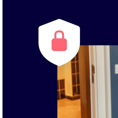
Enregistrement
Tables
Documents
Diapositives
Cas d’utilisation
À la une
Explorer les playbooks d’IA
Explorer le Miroverse
Général
Diagrammes
Ateliers
Brainstorming
Cartes mentales
Cartes conceptuelles
Diagrammes de flux
Spécialisé
Création de roadmaps
Cartographie des processus
Conception technique et documentation
Prototypes et wireframes
Cartographie du parcours client
Synthèse de recherche
Ateliers de design
Planification et livraison
Planification des objectifs