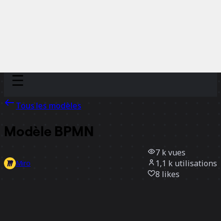
Discover
Par équipe
Par taille
Tous les modèles
Modèle BPMN
7 k
vues
1,1 k
utilisations
Miro
8
likes
Utiliser ce modèle